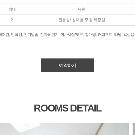
최대
유형
2
원룸형/ 침대룸 주방 화장실
, 에어컨, 인덕션, 전기밥솥, 전자레인지, 취사시설/도구, 침대방, 커피포트, 타월, 욕실용품
예약하기
ROOMS DETAIL