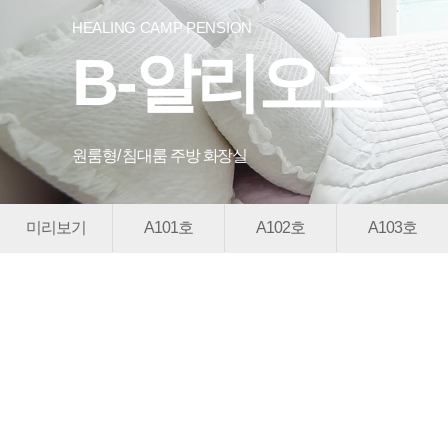
HEALING CAMP PENSION
B-알리오츠
원룸형/ 침대룸 주방 화장실
미리보기
A101호
A102호
A103호