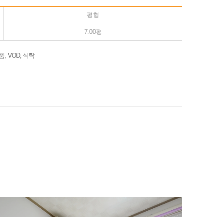
평형
7.00평
, VOD, 식탁