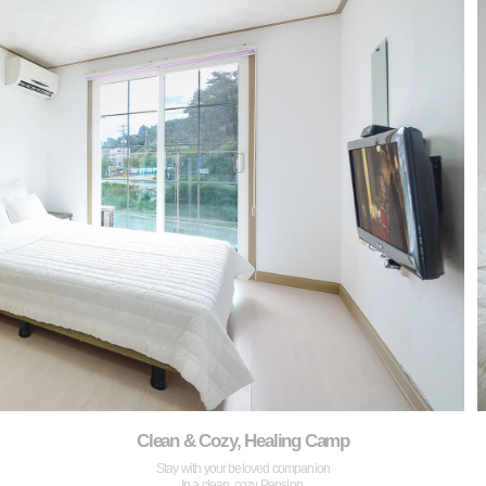
Clean & Cozy, Healing Camp
Stay with your beloved companion
In a clean, cozy Pension.