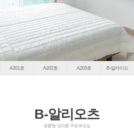
A201호
A202호
A203호
B-알카이드
B-알리오츠
원룸형/ 침대룸 주방 화장실