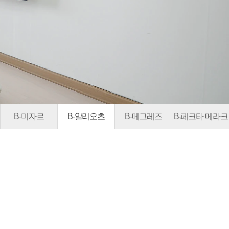
B-미자르
B-알리오츠
B-메그레즈
B-페크타 메라크