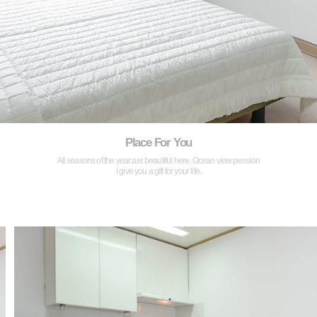
Place For You
All seasons of the year are beautiful here. Ocean view pension
I give you a gift for your life.